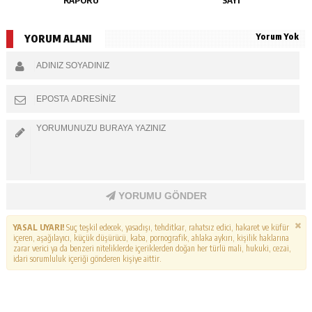
Yorum Yok
YORUM ALANI
YORUMU GÖNDER
YASAL UYARI!
Suç teşkil edecek, yasadışı, tehditkar, rahatsız edici, hakaret ve küfür
içeren, aşağılayıcı, küçük düşürücü, kaba, pornografik, ahlaka aykırı, kişilik haklarına
zarar verici ya da benzeri niteliklerde içeriklerden doğan her türlü mali, hukuki, cezai,
idari sorumluluk içeriği gönderen kişiye aittir.