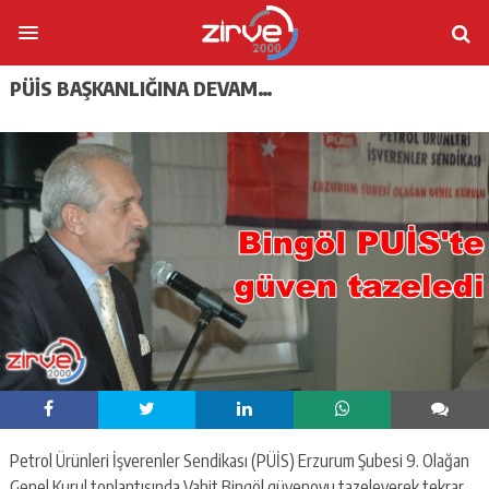
PÜİS BAŞKANLIĞINA DEVAM…
Petrol Ürünleri İşverenler Sendikası (PÜİS) Erzurum Şubesi 9. Olağan
Genel Kurul toplantısında Vahit Bingöl güvenoyu tazeleyerek tekrar