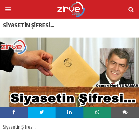
SIYASETIN ŞIFRESI…
Siyasetin Şifresi…