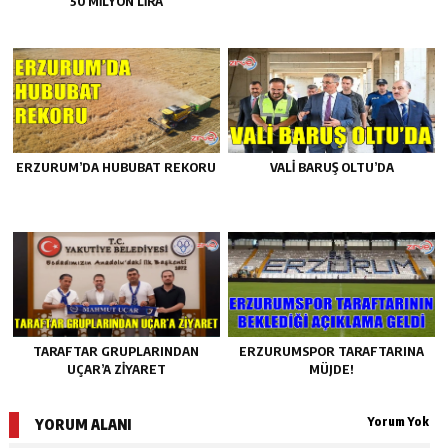
50 MİLYON LİRA
ERZURUM’DA HUBUBAT REKORU
VALİ BARUŞ OLTU’DA
TARAFTAR GRUPLARINDAN
ERZURUMSPOR TARAFTARINA
UÇAR’A ZİYARET
MÜJDE!
Yorum Yok
YORUM ALANI