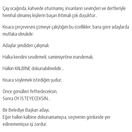
Çay ocağında, kahvede oturmamış, insanların sevinçleri ve dertleriyle
hemhal olmamış kişilerin başarı ihtimali çok düşüktür..
Kısaca çerçevesini çizmeye çalıştığım bu özellikler, bana göre adaylarda
mutlaka olmalıdır.
Adaylar şimdiden çalışmalı.
Halka kendini sevdirmeli, samimiyetine inandırmalı,
Halkın KALBİNE dokunabilmelidir…
Kısaca söylemek istediğim şudur;
Önce gönülleri fethedeceksin,
Sonra OY İSTEYECEKSİN…
Bir Belediye Başkan adayı,
Eğer halkın kalbine dokunamamışsa, seçmenin gönlünde yer
edinememişse işi zordur.