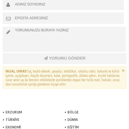
YORUMU GÖNDER
YASAL UYARI!
Suç teşkil edecek, yasadışı, tehditkar, rahatsız edici, hakaret ve küfür
içeren, aşağılayıcı, küçük düşürücü, kaba, pornografik, ahlaka aykırı, kişilik haklarına
zarar verici ya da benzeri niteliklerde içeriklerden doğan her türlü mali, hukuki, cezai,
idari sorumluluk içeriği gönderen kişiye aittir.
ERZURUM
BÖLGE
TÜRKIYE
DÜNYA
EKONOMI
EĞITIM