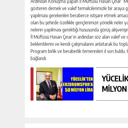
Ardından Konuşma yapan İl Müftüsü Hasan Çınar “Müftü
gösteren dernek ve vakıf temsilcilerimizle bir araya
yapılması gerekenleri beraberce istişare etmek amac
olan bu şehirde özellikle gençlerimize yönelik neler ya
nelerin yapılması gerektiği hususunda görüş alışveriş
İl Müftüsü Hasan Çınar’ın ardından söz alan vakıf ve
beklentilerini ve kendi çalışmalarını anlatarak bu topl
Program birlik ve beraberlik temennileri il son buldu.
POR’A 50
bağlandı.
ERZURUM’A AĞABEYI OLMAK
KIŞI
GÜNLÜK HABER AKIŞI
YÜCELİ
MİLYON