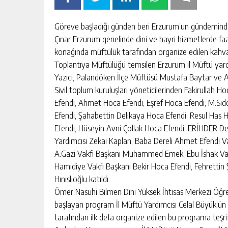
aksaray
escort
Göreve başladığı günden beri Erzurum’un gündemind
bodrum
escort
Çınar Erzurum genelinde dini ve hayri hizmetlerde faal
bayan
konağında müftülük tarafından organize edilen kahvaltıl
Toplantıya Müftülüğü temsilen Erzurum il Müftü yard
Yazıcı, Palandöken İlçe Müftüsü Mustafa Baytar ve Az
Sivil toplum kuruluşları yöneticilerinden Fakirullah
Efendi, Ahmet Hoca Efendi, Eşref Hoca Efendi, M.Sıdd
Efendi, Şahabettin Delikaya Hoca Efendi, Resul Has 
Efendi, Hüseyin Avni Çollak Hoca Efendi. ERİHDER Der
Yardımcısı Zekai Kaplan, Baba Dereli Ahmet Efendi V
A.Gazi Vakfı Başkanı Muhammed Emek, Ebu İshak Vakf
Hamidiye Vakfı Başkanı Bekir Hoca Efendi, Fehrettin
Hınıslıoğlu katıldı.
Ömer Nasuhi Bilmen Dini Yüksek İhtisas Merkezi Öğreti
başlayan program İl Müftü Yardımcısı Celal Büyük’ün
tarafından ilk defa organize edilen bu programa teşrifl