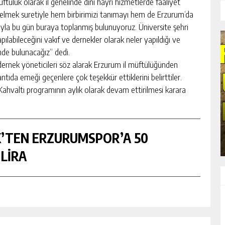
lük olarak il genelinde dini hayri hizmetlerde faaliyet
 gelmek suretiyle hem birbirimizi tanımayı hem de Erzurum’da
ıyla bu gün buraya toplanmış bulunuyoruz. Üniversite şehri
pılabileceğini vakıf ve dernekler olarak neler yapıldığı ve
inde bulunacağız” dedi.
 dernek yöneticileri söz alarak Erzurum il müftülüğünden
antıda emeği geçenlere çok teşekkür ettiklerini belirttiler.
 Kahvaltı programının aylık olarak devam ettirilmesi karara
ERZURUM’DA HUBUBAT REKORU
GÜNLÜK HABER AKIŞI
K’TEN ERZURUMSPOR’A 50
 LİRA