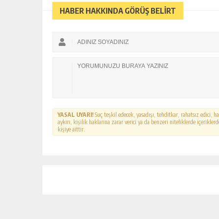
HABER HAKKINDA GÖRÜŞ BELİRT
YASAL UYARI!
Suç teşkil edecek, yasadışı, tehditkar, rahatsız edici, 
aykırı, kişilik haklarına zarar verici ya da benzeri niteliklerde içerikl
kişiye aittir.