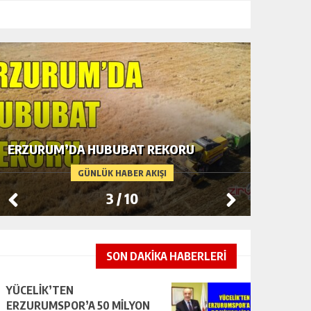
TARAFT
VALİ BARUŞ OLTU’DA
ZİYARE
GÜNLÜK HABER AKIŞI
4
/
10
SON DAKİKA HABERLERİ
YÜCELİK’TEN
ERZURUMSPOR’A 50 MİLYON