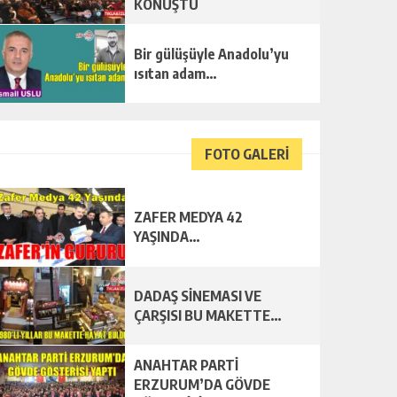
KONUŞTU
Bir gülüşüyle Anadolu’yu
ısıtan adam…
FOTO GALERI
ZAFER MEDYA 42
YAŞINDA…
DADAŞ SİNEMASI VE
ÇARŞISI BU MAKETTE…
ANAHTAR PARTİ
ERZURUM’DA GÖVDE