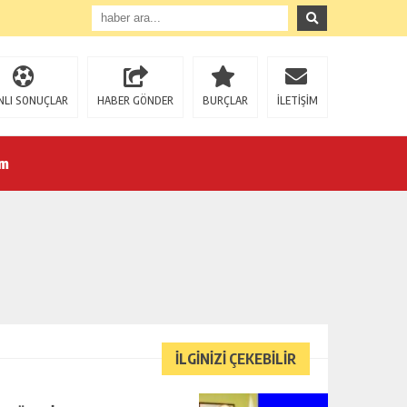
NLI SONUÇLAR
HABER GÖNDER
BURÇLAR
İLETİŞİM
im
İLGİNİZİ ÇEKEBİLİR