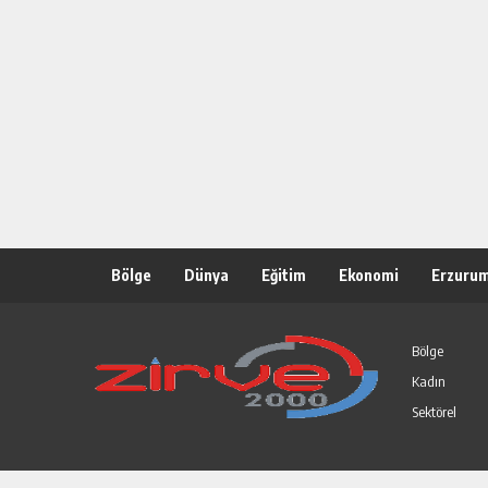
Bölge
Dünya
Eğitim
Ekonomi
Erzuru
Spor
Teknoloji
Türkiye
Video Galeri
Bölge
Kadın
Sektörel
Sitenin tüm hakları zirve2000.com'a ait olup, izinsiz alıntı yapmak y