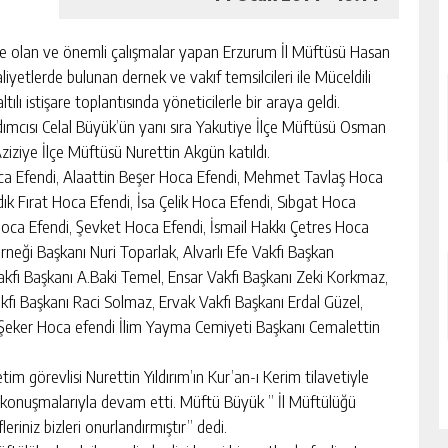
e olan ve önemli çalışmalar yapan Erzurum İl Müftüsü Hasan
iyetlerde bulunan dernek ve vakıf temsilcileri ile Müceldili
ı istişare toplantısında yöneticilerle bir araya geldi.
ımcısı Celal Büyük’ün yanı sıra Yakutiye İlçe Müftüsü Osman
iziye İlçe Müftüsü Nurettin Akgün katıldı.
 Hoca Efendi, Alaattin Beşer Hoca Efendi, Mehmet Tavlaş Hoca
ık Fırat Hoca Efendi, İsa Çelik Hoca Efendi, Sıbgat Hoca
Hoca Efendi, Şevket Hoca Efendi, İsmail Hakkı Çetres Hoca
neği Başkanı Nuri Toparlak, Alvarlı Efe Vakfı Başkan
akfı Başkanı A.Baki Temel, Ensar Vakfı Başkanı Zeki Korkmaz,
ı Başkanı Raci Solmaz, Ervak Vakfı Başkanı Erdal Güzel,
 Şeker Hoca efendi İlim Yayma Cemiyeti Başkanı Cemalettin
m görevlisi Nurettin Yıldırım’ın Kur’an-ı Kerim tilavetiyle
 konuşmalarıyla devam etti. Müftü Büyük ” İl Müftülüğü
eriniz bizleri onurlandırmıştır” dedi.