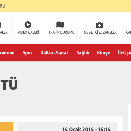
ORU
AR’A ZİYARET
ALERİ
VIDEO GALERİ
TRAFİK DURUMU
NÖBETÇİ ECZANELER
CA
 MÜJDE!
konomi
Spor
Kültür-Sanat
Sağlık
Künye
İletiş
YON PROJESİ DAHA
FTÜ
APORU
14 Ocak 2014 - 16:14