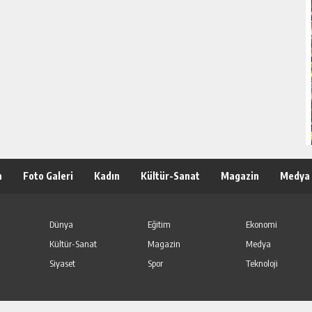
m
Foto Galeri
Kadın
Kültür-Sanat
Magazin
Medya
Dünya
Eğitim
Ekonomi
Kültür-Sanat
Magazin
Medya
Siyaset
Spor
Teknoloji
asaktır.