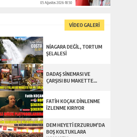
05 Ağustos 2026-18:50
VIDEO GALERI
NİAGARA DEĞİL, TORTUM
ŞELALESİ
DADAŞ SİNEMASI VE
ÇARŞISI BU MAKETTE…
FATİH KOÇAK DİNLENME
İZLENME KIRIYOR
DEM HEYETİ ERZURUM’DA
BOŞ KOLTUKLARA