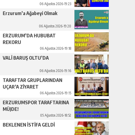
LİRA
06 Ağustos 2026-19:23
Erzurum’a Ağabeyi Olmak
06 Ağustos 2026-19:20
ERZURUM’DA HUBUBAT
REKORU
06 Ağustos 2026-19:18
VALİ BARUŞ OLTU’DA
06 Ağustos 2026-19:16
TARAFTAR GRUPLARINDAN
UÇAR’A ZİYARET
06 Ağustos 2026-19:15
ERZURUMSPOR TARAFTARINA
MÜJDE!
05 Ağustos 2026-18:52
BEKLENEN İSTİFA GELDİ