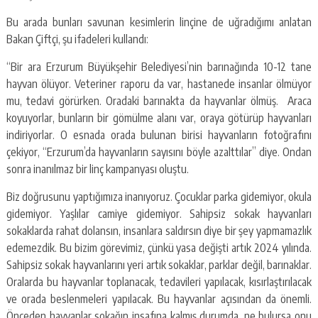
Bu arada bunları savunan kesimlerin linçine de uğradığımı anlatan
Bakan Çiftçi, şu ifadeleri kullandı:
“Bir ara Erzurum Büyükşehir Belediyesi’nin barınağında 10-12 tane
hayvan ölüyor. Veteriner raporu da var, hastanede insanlar ölmüyor
mu, tedavi görürken. Oradaki barınakta da hayvanlar ölmüş. Araca
koyuyorlar, bunların bir gömülme alanı var, oraya götürüp hayvanları
indiriyorlar. O esnada orada bulunan birisi hayvanların fotoğrafını
çekiyor, “Erzurum’da hayvanların sayısını böyle azalttılar” diye. Ondan
sonra inanılmaz bir linç kampanyası oluştu.
Biz doğrusunu yaptığımıza inanıyoruz. Çocuklar parka gidemiyor, okula
gidemiyor. Yaşlılar camiye gidemiyor. Sahipsiz sokak hayvanları
sokaklarda rahat dolansın, insanlara saldırsın diye bir şey yapmamazlık
edemezdik. Bu bizim görevimiz, çünkü yasa değişti artık 2024 yılında.
Sahipsiz sokak hayvanlarını yeri artık sokaklar, parklar değil, barınaklar.
Oralarda bu hayvanlar toplanacak, tedavileri yapılacak, kısırlaştırılacak
ve orada beslenmeleri yapılacak. Bu hayvanlar açısından da önemli.
Önceden hayvanlar sokağın insafına kalmış durumda, ne bulursa onu