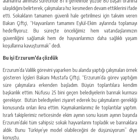
alanlarına alınması sürecinde 81 il genelinde yüzde 80 başarı oranına
ulaşıldığını belirterek, çalışmalara hız kesmeden devam ettiklerini ifade
etti. Sokakların tamamen güvenli hale getirilmesi için takvim veren
Bakan Çiftçi, “Hayvanların tamamını Eylül-Ekim aylarında toplamayı
hedefliyoruz. Bu süreçte önceliğimiz hem vatandaşlarımızın
güvenliğini sağlamak hem de hayvanlarımızı daha sağlıklı yaşam
koşullarına kavuşturmak” dedi.
Bu işi Erzurum’da çözdük
Erzurum’da Valilik görevini yaparken bu alanda yaptığı çalışmaları örnek
gösteren İçişleri Bakanı Mustafa Çiftçi, “Erzurum’da görev yaptığım
süre çalışmalara erkenden başladım. Büyün toplantılara kendim
başkanlık ettim. Nüfusu 25 bini geçen belediyelerin barınak kurması
gerekiyor. Bütün belediyeleri ziyaret ederek bu çalışmaların gerekliği
konusunda onları ikna ettim. Kaymakamlarımız ile toplantılar yaptım.
Israrlı takiplerimiz neticesinde ekim ayının sonu kasım ayının başında
Erzurum’daki tüm sahipsiz sokak hayvanlarını topladık ve barınaklara
aldık. Bunu Türkiye’ye model olabileceğini de düşünüyorum” diye
konuştu.